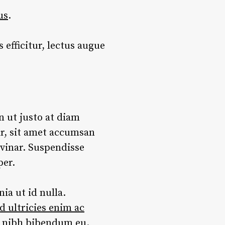
us
.
 efficitur, lectus augue
n ut justo at diam
ar, sit amet accumsan
lvinar. Suspendisse
per.
ia ut id nulla.
d ultricies enim ac
r nibh bibendum eu.