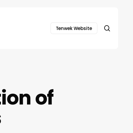
search
Tenwek Website
ion of
s