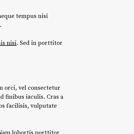
 neque tempus nisi
.
sis nisi
. Sed in porttitor
m orci, vel consectetur
 finibus iaculis. Cras a
s facilisis, vulputate
Nam lobortis porttitor