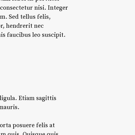
 consectetur nisi. Integer
 Sed tellus felis,
r, hendrerit nec
s faucibus leo suscipit.
ligula. Etiam sagittis
mauris.
orta posuere felis at
ium quis. Quisque quis