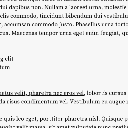
 dui dapibus non. Nullam a laoreet urna, molestie
elis commodo, tincidunt bibendum dui vestibulum.
et, accumsan commodo justo. Phasellus urna torto
lacus. Maecenas tempor urna eget enim feugiat, qui
g elit
ntum
tus velit, pharetra nec eros vel
, lobortis cursus 
ida risus condimentum vel. Vestibulum eu augue 
re quis leo eget, porttitor pharetra nisl. Quisque p
eugiat velit massa, sit amet vulputate nunc pret