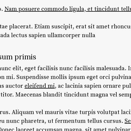
o.
Nam posuere commodo ligula, et tincidunt tell
tae placerat. Etiam suscipit, erat sit amet rhoncus
ada lectus sapien ullamcorper nulla
sum primis
c elit, eget facilisis nunc facilisis malesuada. I
n mi. Suspendisse mollis ipsum eget orci pulvin
us auctor
eleifend mi
, ac lacinia sapien ornare pu
rttitor. Maecenas blandit tincidunt magna vel sem
. Aliquam vel mauris vitae turpis volutpat lacin
 eu nunc pharetra, ut fermentum tellus cursus.
Se
 Donec laoreet accumsan magna, sit amet pulvina