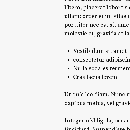
libero, placerat lobortis
ullamcorper enim vitae f
porttitor nec est sit am
molestie et, gravida at 
Vestibulum sit amet
consectetur adipiscin
Nulla sodales ferme
Cras lacus lorem
Ut quis leo diam.
Nunc me
dapibus metus, vel grav
Integer nisl ligula, orna
tincidunt. Suspendisse f