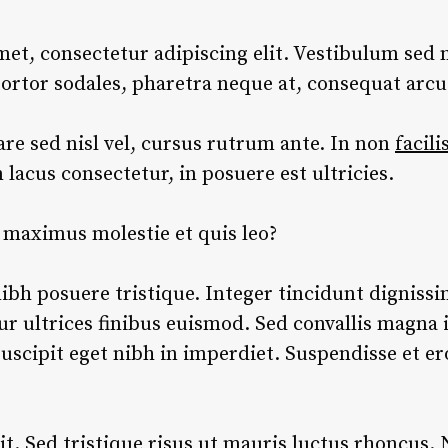
et, consectetur adipiscing elit. Vestibulum sed
tortor sodales, pharetra neque at, consequat arcu
e sed nisl vel, cursus rutrum ante. In non
facili
n lacus consectetur, in posuere est ultricies.
o maximus molestie et quis leo?
ibh posuere tristique. Integer tincidunt dignissi
ur ultrices finibus euismod. Sed convallis magna id
scipit eget nibh in imperdiet. Suspendisse et ero
t. Sed tristique risus ut mauris luctus rhoncus. 