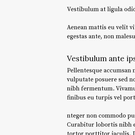
Vestibulum at ligula odi
Aenean mattis eu velit vi
egestas ante, non malesu
Vestibulum ante ip
Pellentesque accumsan nun
vulputate posuere sed no
nibh fermentum. Vivam
finibus eu turpis vel po
nteger non commodo purus
Curabitur lobortis nibh
tortor porttitor iaculis
.