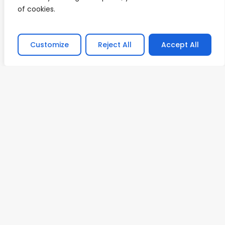
of cookies.
Customize
Reject All
Accept All
Tech
Expert Tips for Sustainable
Growth
heartrun
June 17, 2023